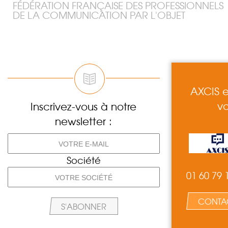
FÉDÉRATION FRANÇAISE DES PROFESSIONNELS
DE LA COMMUNICATION PAR L'OBJET
AXCIS e
vo
Inscrivez-vous à notre
newsletter :
Société
01 60 79 
CONTA