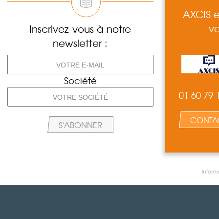
AXCIS e
vo
Inscrivez-vous à notre
newsletter :
Société
01 60 79 
CONTA
Inform