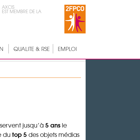
AXCIS
EST MEMBRE DE LA
ON
QUALITE & RSE
EMPLOI
5 ans
onservent jusqu’à
le
top 5
ie du
des objets médias