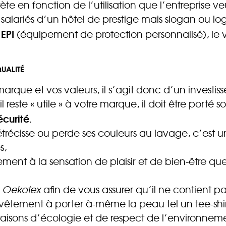
te en fonction de l’utilisation que l’entreprise v
s salariés d’un hôtel de prestige mais slogan ou log
EPI
x
(équipement de protection personnalisé), le 
QUALITÉ
que et vos valeurs, il s’agit donc d’un investiss
il reste « utile » à votre marque, il doit être porté
écurité
.
récisse ou perde ses couleurs au lavage, c’est un 
s,
ment à la sensation de plaisir et de bien-être que
n
Oekotex
afin de vous assurer qu’il ne contient p
n vêtement à porter à-même la peau tel un tee-shir
 raisons d’écologie et de respect de l’environnem