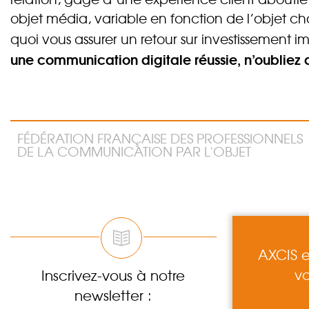
objet média, variable en fonction de l’objet ch
quoi vous assurer un retour sur investissement 
une communication digitale réussie, n’oubliez 
FÉDÉRATION FRANÇAISE DES PROFESSIONNELS
DE LA COMMUNICATION PAR L'OBJET
AXCIS e
vo
Inscrivez-vous à notre
newsletter :