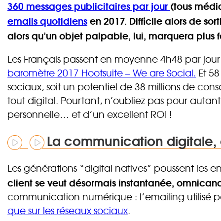
360 messages publicitaires par jour
(tous médi
emails quotidiens
en 2017. Difficile alors de so
alors qu’un objet palpable, lui, marquera plus f
Les Français passent en moyenne 4h48 par jour s
baromètre 2017 Hootsuite – We are Social.
Et 58
sociaux, soit un potentiel de 38 millions de 
tout digital. Pourtant, n’oubliez pas pour autant
personnelle… et d’un excellent ROI !
La communication digitale,
Les générations “digital natives” poussent les ent
client se veut désormais instantanée, omnicana
communication numérique : l’emailing utilisé 
que sur les réseaux sociaux
.