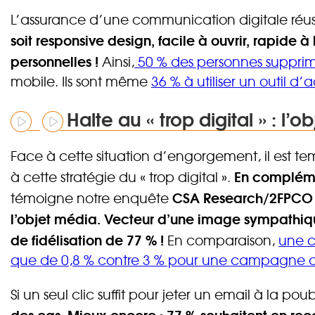
L’assurance d’une communication digitale réuss
soit responsive design, facile à ouvrir, rapide à
personnelles !
Ainsi,
50 % des personnes supprim
mobile. Ils sont même
36 % à utiliser un outil d
Halte au « trop digital » : l’o
Face à cette situation d’engorgement, il est t
En complémen
à cette stratégie du « trop digital ».
CSA Research/2FPCO : 
témoigne notre enquête
l’objet média. Vecteur d’une image sympathiqu
de fidélisation de 77 % !
En comparaison,
une c
que de 0,8 % contre 3 % pour une campagne de 
Si un seul clic suffit pour jeter un email à la pou
des cas. Mieux encore : 77 % souhaitent en rec